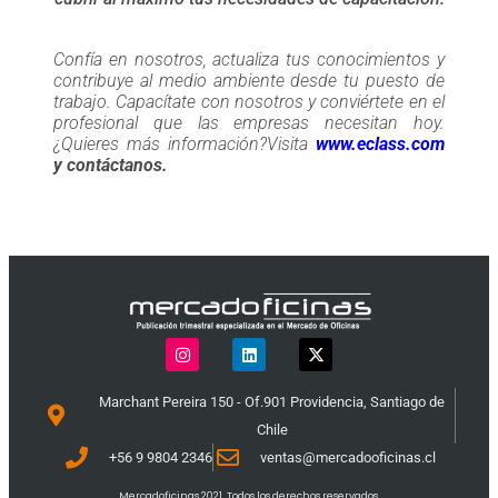
Confía en nosotros, actualiza tus conocimientos y
contribuye al medio ambiente desde tu puesto de
trabajo. Capacítate con nosotros y conviértete en el
profesional que las empresas necesitan hoy.
¿Quieres más información?Visita
www.eclass.com
y contáctanos.
Marchant Pereira 150 - Of.901 Providencia, Santiago de
Chile
+56 9 9804 2346
ventas@mercadooficinas.cl
Mercadoficinas 2021. Todos los derechos reservados.